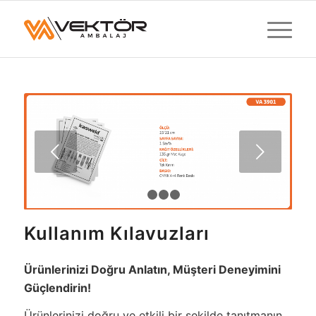
Sonraki
1
2
3
4
Kullanım Kılavuzları
Ürünlerinizi Doğru Anlatın, Müşteri Deneyimini
Güçlendirin!
Ürünlerinizi doğru ve etkili bir şekilde tanıtmanın